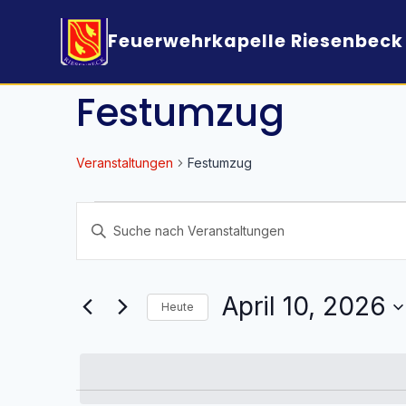
Feuerwehrkapelle Riesenbeck 
Festumzug
Veranstaltungen
Festumzug
Veranstaltungen
Veranstaltungen
Bitte
für
Suche
Schlüsselwort
April
und
eingeben.
10,
Ansichten,
Suche
April 10, 2026
Heute
2026
Navigation
nach
Datum
Veranstaltungen
wählen.
Schlüsselwort.