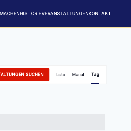
TMACHEN
HISTORIE
VERANSTALTUNGEN
KONTAKT
Veranstaltung
Ansichten-
TALTUNGEN SUCHEN
Liste
Monat
Tag
Navigation