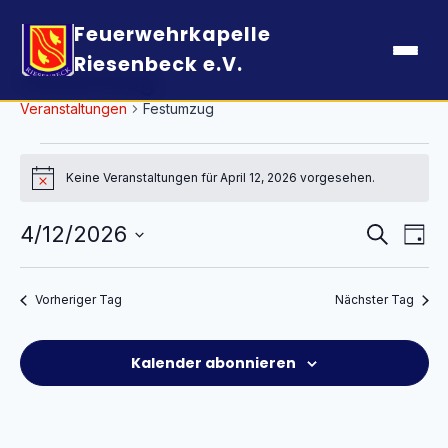
Feuerwehrkapelle
Riesenbeck e.V.
Festumzug
Veranstaltungen
Festumzug
Veranstaltungen
für
Keine Veranstaltungen für April 12, 2026 vorgesehen.
Hinweis
April
Verans
Ver
4/12/2026
Suche
12,
Tag
Ans
Suche
2026
Datum
Nav
und
wählen.
Vorheriger Tag
Nächster Tag
Ansich
Naviga
Kalender abonnieren