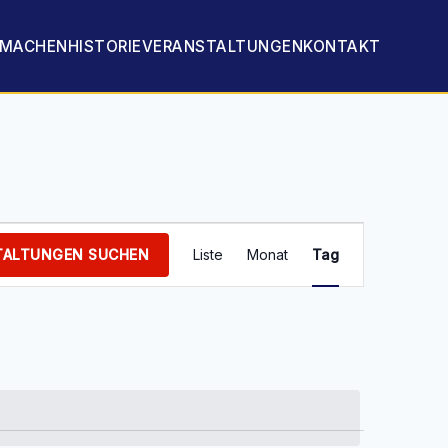
TMACHEN
HISTORIE
VERANSTALTUNGEN
KONTAKT
Veranstaltung
Ansichten-
TALTUNGEN SUCHEN
Liste
Monat
Tag
Navigation