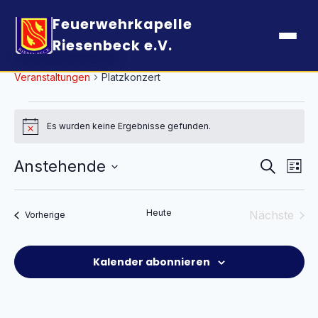
Feuerwehrkapelle
Riesenbeck e.V.
Platzkonzert
Veranstaltungen
Platzkonzert
Veranstaltungen
Es wurden keine Ergebnisse gefunden.
Hinweis
Verans
Ver
Anstehende
Suche
Liste
Ans
Suche
Datum
Nav
und
wählen.
Heute
Nächste
Veranstaltungen
Vorherige
Ansich
Veransta
Naviga
Kalender abonnieren