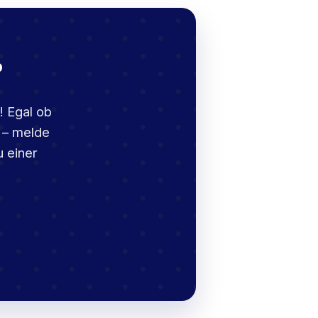
?
! Egal ob
 – melde
u einer