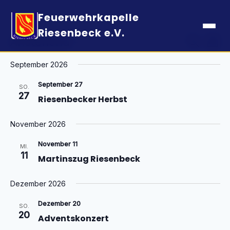
Feuerwehrkapelle
Riesenbeck e.V.
Veranstaltungen
Verans
Ver
Anstehend
Suche
Liste
Ans
Suche
Datum
Nav
September 2026
und
wählen.
Ansich
September 27
SO.
Naviga
27
Riesenbecker Herbst
November 2026
November 11
MI.
11
Martinszug Riesenbeck
Dezember 2026
Dezember 20
SO.
20
Adventskonzert