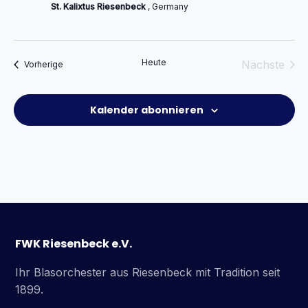
St. Kalixtus Riesenbeck
, Germany
Heute
Nächste
Veranstaltungen
Vorherige
Veransta
Kalender abonnieren
FWK Riesenbeck e.V.
Ihr Blasorchester aus Riesenbeck mit Tradition seit
1899.