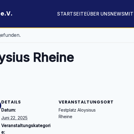
e.V.
STARTSEITE
ÜBER UNS
NEWS
MI
tgefunden.
ysius Rheine
DETAILS
VERANSTALTUNGSORT
Datum:
Festplatz Aloysisus
Rheine
Juni 22, 2025
Veranstaltungskategori
e: