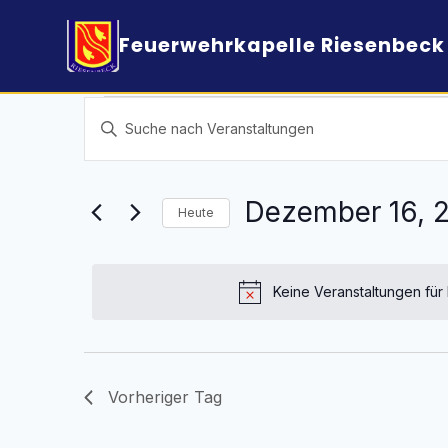
Feuerwehrkapelle Riesenbeck 
Veranstaltungen
Veranstaltungen
Bitte
für
Suche
Schlüsselwort
Dezember
und
eingeben.
16,
Ansichten,
Suche
Dezember 16, 
Heute
2024
Navigation
nach
Datum
Veranstaltungen
wählen.
Schlüsselwort.
Keine Veranstaltungen fü
Vorheriger Tag