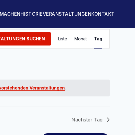
TMACHEN
HISTORIE
VERANSTALTUNGEN
KONTAKT
Veranstaltung
Ansichten-
TALTUNGEN SUCHEN
Liste
Monat
Tag
Navigation
vorstehenden Veranstaltungen
.
Nächster Tag