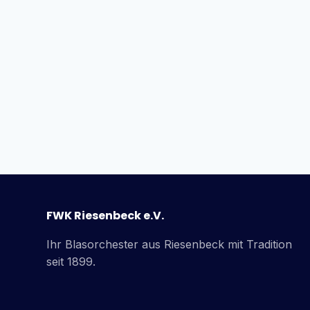
FWK Riesenbeck e.V.
Ihr Blasorchester aus Riesenbeck mit Tradition
seit 1899.