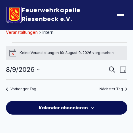
Feuerwehrkapelle
Riesenbeck e.V.
Intern
Veranstaltungen
Intern
Veranstaltungen
für
Keine Veranstaltungen für August 9, 2026 vorgesehen.
Hinweis
August
Verans
Ver
8/9/2026
Suche
9,
Tag
Ans
Suche
2026
Datum
Nav
und
wählen.
Vorheriger Tag
Nächster Tag
Ansich
Naviga
Kalender abonnieren