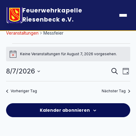
Feuerwehrkapelle
Riesenbeck e.V.
Messfeier
Veranstaltungen
Messfeier
Veranstaltungen
für
Keine Veranstaltungen für August 7, 2026 vorgesehen.
Hinweis
August
Verans
Ver
8/7/2026
Suche
7,
Tag
Ans
Suche
2026
Datum
Nav
und
wählen.
Vorheriger Tag
Nächster Tag
Ansich
Naviga
Kalender abonnieren