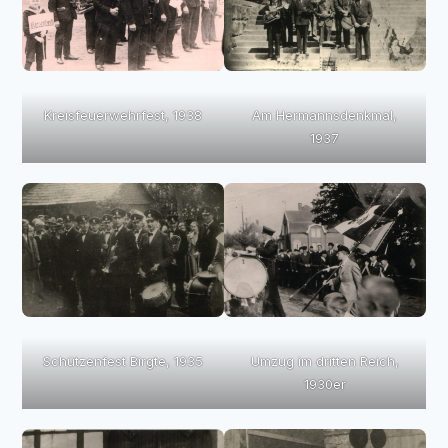
Kreisfeuerwehrfest, 1938
Am Hermannsdenkmal,
1937
Umzug im dritten Reich,
Schützenfest Birgte, 1935
1930er