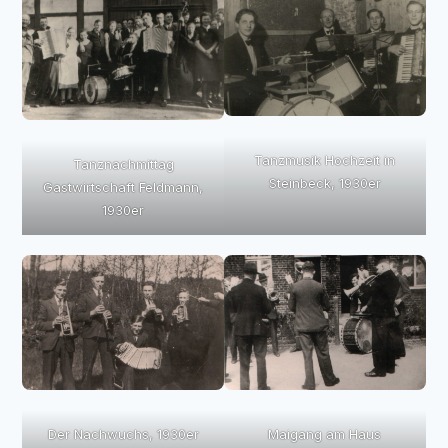
Tanzmusik Hochzeit in
Tanznachmittag
Steinbeck, 1930er
Gastwirtschaft Feldmann,
1930er
Der Nachwuchs, 1930er
Maigang am Haus